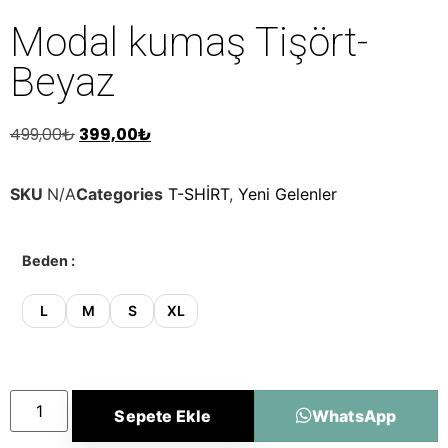
Modal kumaş Tişört-
Beyaz
499,00
₺
399,00
₺
SKU
N/A
Categories
T-SHİRT
,
Yeni Gelenler
Beden
L
M
S
XL
Sepete Ekle
WhatsApp