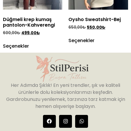
Düğmeli krep kumaş
Oysho Sweatshirt-Bej
pantolon-Kahverengi
650,00
₺
550,00
₺
600,00
₺
499,00
₺
Seçenekler
Seçenekler
Her Adımda Şıklık! En yeni trendler, şık ve kaliteli
ürünlerle dolu koleksiyonlarımızı keşfedin.
Gardırobunuzu yenilemek, tarzınıza tarz katmak için
hemen alışverişe başlayın.