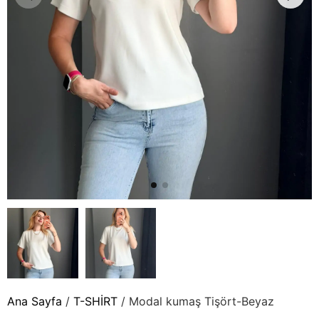
Sweatshirt
T-SHİRT
Takımlar
Trikolar
Yeni Gelenler
Ana Sayfa
/
T-SHİRT
/ Modal kumaş Tişört-Beyaz